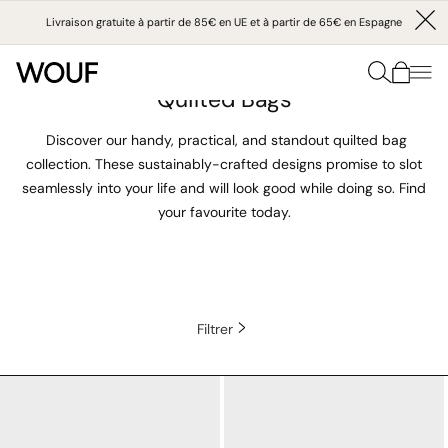
IGNORER
ET
Livraison gratuite à partir de 85€ en UE et à partir de 65€ en Espagne
PASSER
AU
Collection:
Home
/
Quilted Bags
CONTENU
Quilted Bags
Discover our handy, practical, and standout
quilted bag
collection. These sustainably-crafted designs promise to slot
seamlessly into your life and will look good while doing so. Find
your favourite today.
Filtrer