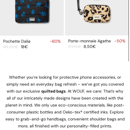
AJOUTER
AJOUTER
AU
AU
Porte-monnaie Agathe
-50%
Pochette Dalia
-60%
17,00€
8,50€
45,00€
18€
PANIER
PANIER
Prix
Prix
Prix
Prix
soldé
habituel
soldé
habituel
Whether you’re looking for protective phone accessories, or
simply need an everyday bag refresh – we’ve got you covered
with our exclusive
quilted bags
. At WOUF, we care: That’s why
all of our intricately made designs have been created with the
planet in mind. We only use eco-conscious materials, like post-
consumer plastic bottles and Oeko-tex® certified inks. Explore
easy to grab-and-go handbags, convenient shoulder bags and
more, all finished with our personality-filled prints.