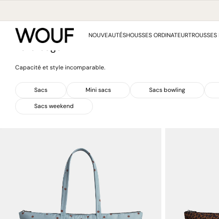
IGNORER
ET
PASSER
Collection:
Home
/
Tote bags
AU
NOUVEAUTÉS
HOUSSES ORDINATEUR
TROUSSES 
CONTENU
Tote bags
Capacité et style incomparable.
Sacs
Mini sacs
Sacs bowling
Sacs weekend