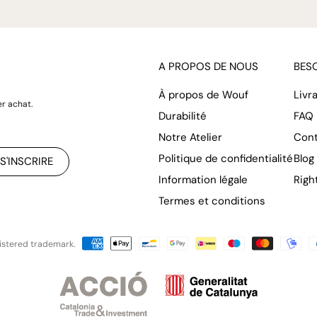
A PROPOS DE NOUS
BESO
À propos de Wouf
Livr
r achat.
Durabilité
FAQ
Notre Atelier
Con
Politique de confidentialité
Blog
S'INSCRIRE
Information légale
Righ
Termes et conditions
istered trademark.