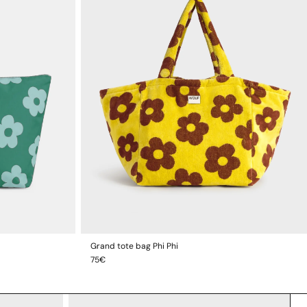
Grand tote bag Phi Phi
IER
AJOUTER AU PANIER
Prix
75€
habituel