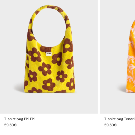
T-shirt bag Phi Phi
T-shirt bag Teneri
AJOUTER AU PANIER
A
Prix
Prix
59,50€
59,50€
habituel
habituel