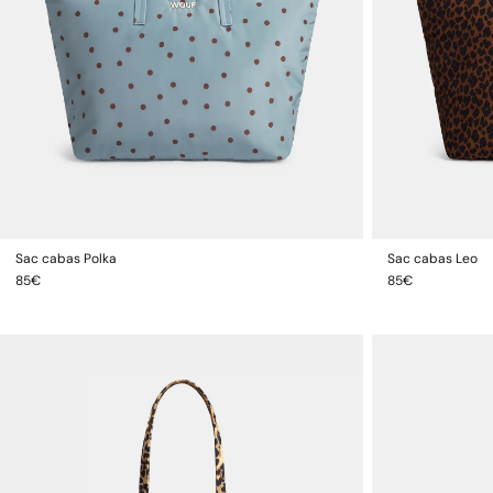
Sac cabas Polka
Sac cabas Leo
AJOUTER AU PANIER
Prix
Prix
85€
85€
habituel
habituel