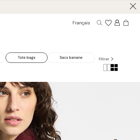
Français
Tote bags
Sacs banane
Filtrer