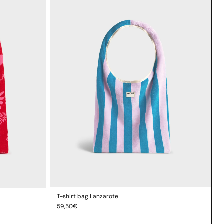
T-shirt bag Lanzarote
AJOUTER AU PANIER
Prix
59,50€
habituel