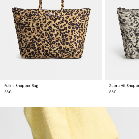
Feline Shopper Bag
Zebra Hit Shopp
AJOUTER AU PANIER
Prix
Prix
85€
85€
habituel
habituel