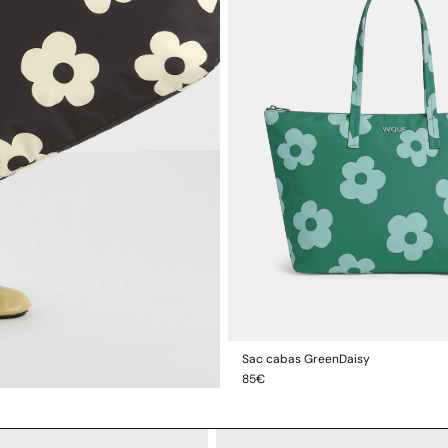
Sac cabas GreenDaisy
AJOUTER AU PAN
Prix
85€
habituel