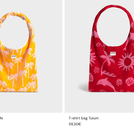
fe
T-shirt bag Tulum
JOUTER AU PANIER
AJOUTER AU PANIER
Prix
59,50€
habituel